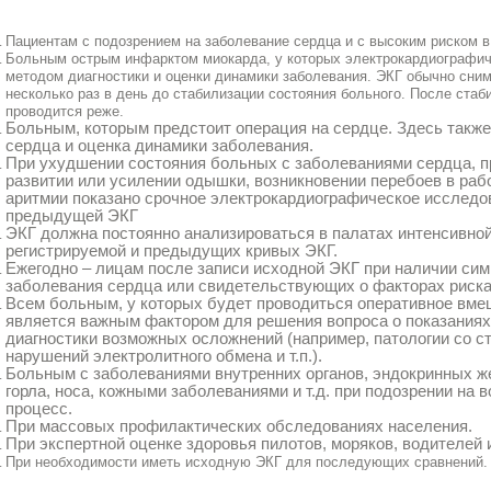
Пациентам с подозрением на заболевание сердца и с высоким риском в
Больным острым инфарктом миокарда, у которых электрокардиографич
методом диагностики и оценки динамики заболевания. ЭКГ обычно сни
несколько раз в день до стабилизации состояния больного. После стаб
проводится реже.
Больным, которым предстоит операция на сердце. Здесь также
сердца и оценка динамики заболевания.
При ухудшении состояния больных с заболеваниями сердца, пр
развитии или усилении одышки, возникновении перебоев в раб
аритмии показано срочное электрокардиографическое исследо
предыдущей ЭКГ
ЭКГ должна постоянно анализироваться в палатах интенсивно
регистрируемой и предыдущих кривых ЭКГ.
Ежегодно – лицам после записи исходной ЭКГ при наличии си
заболевания сердца или свидетельствующих о факторах риска
Всем больным, у которых будет проводиться оперативное вме
является важным фактором для решения вопроса о показаниях 
диагностики возможных осложнений (например, патологии со ст
нарушений электролитного обмена и т.п.).
Больным с заболеваниями внутренних органов, эндокринных же
горла, носа, кожными заболеваниями и т.д. при подозрении на 
процесс.
При массовых профилактических обследованиях населения.
При экспертной оценке здоровья пилотов, моряков, водителей и 
При необходимости иметь исходную ЭКГ для последующих сравнений.