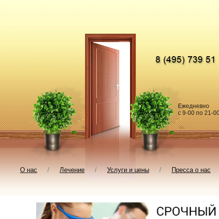
Ежедневно
c 9-00 по 21-0
О нас
/
Лечение
/
Услуги и цены
/
Пресса о нас