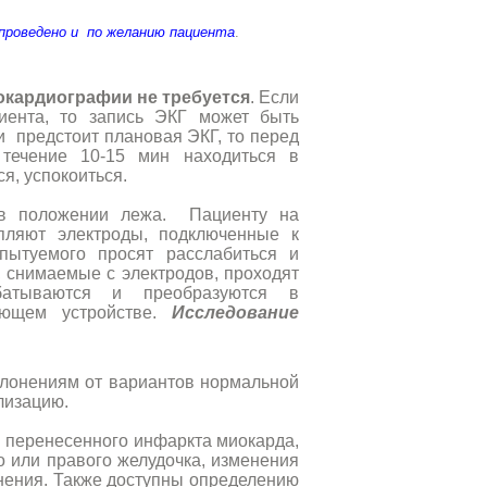
проведено и
по желанию пациента
.
окардиографии не требуется
. Если
иента, то запись ЭКГ может быть
и
предстоит плановая ЭКГ, то перед
 течение 10-15 мин находиться в
я, успокоиться.
в положении лежа.
Пациенту на
епляют электроды, подключенные к
спытуемого просят расслабиться и
 снимаемые с электродов, проходят
абатываются и преобразуются в
ающем устройстве.
Исследование
лонениям от вариантов нормальной
лизацию.
и перенесенного инфаркта миокарда,
о или правого желудочка, изменения
енения. Также доступны определению