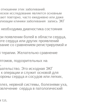
 отношении этих заболеваний.
еское исследование является основным
мают повторно, часто ежедневно или даже
илизации клиники заболевания
запись ЭКГ
 необходима диагностика состояния
и появлении болей в области сердца,
оте сердца или других проявлений
вание со сравнением регистрируемой и
й терапии. Желательно сравнение
мптомов, подозрительных на
.
шательство. Это исходная ЭКГ
к операции и служит основой для
ороны сердца и сосудов или легких,
лез, нервной системы, болезнями уха,
вовлечение
сердца в патологический
т.п.