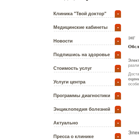
Клиника "Твой доктор"
Медицинские кабинеты
ЭКГ
Новости
Обсл
Подпишись на здоровье
Элек
разли
Стоимость услуг
Доста
оцен
Услуги центра
особе
Программы диагностики
Энциклопедия болезней
Актуально
Эле
Пресса о клинике