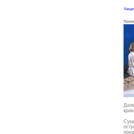
Чаще 
Прове
Дале
крив
Суще
остр
пред