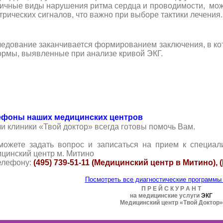
ичные виды нарушения ритма сердца и проводимости,
мож
трических сигналов, что важно при выборе тактики лечения.
едование заканчивается формированием заключения, в ко
ормы, выявленные при анализе кривой ЭКГ.
ефоны наших медицинских центров
и клиники «Твой доктор» всегда готовы помочь Вам.
можете задать вопрос и записаться на прием к специа
цинский центр м. Митино
елефону:
(495) 739-51-11 (Медицинский центр в Митино), (
Посмотреть все диагностические программы
П Р Е Й С К У Р А Н Т
на медицинские услуги
ЭКГ
Медицинский центр «Твой Доктор»