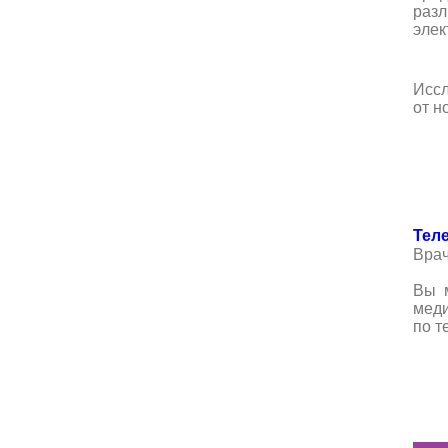
разл
элек
Иссл
от н
Тел
Врач
Вы 
меди
по т