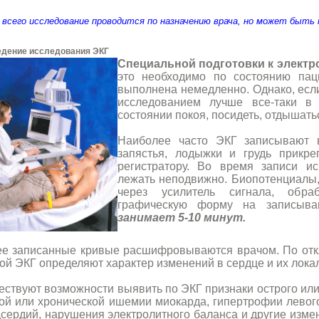
всего исследование проводится по назначению врача, но может быть 
дение исследования ЭКГ
Специальной подготовки к электр
это необходимо по состоянию пац
выполнена немедленно. Однако, есл
исследованием лучше все-таки в
состоянии покоя, посидеть, отдышатьс
Наиболее часто ЭКГ записывают 
запястья, лодыжки и грудь прикр
регистратору. Во время записи и
лежать неподвижно. Биопотенциалы,
через усилитель сигнала, обр
графическую форму на записыв
занимает 5-10 минут.
е записанные кривые расшифровываются врачом. По отк
ой ЭКГ определяют характер изменений в сердце и их лока
ствуют возможности выявить по ЭКГ признаки острого ил
ой или хронической ишемии миокарда, гипертрофии левог
сердий, нарушения электролитного баланса и другие изм