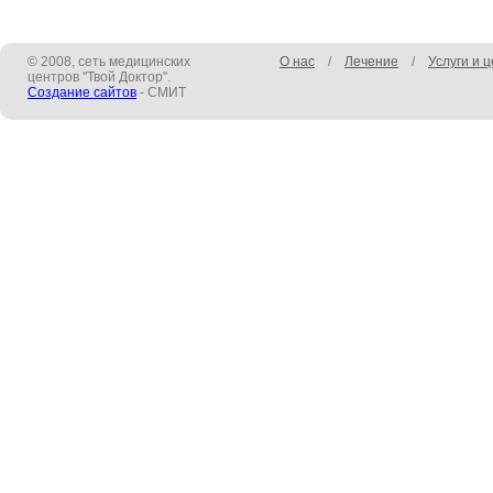
© 2008, сеть медицинских
О нас
/
Лечение
/
Услуги и 
центров "Твой Доктор".
Создание сайтов
- СМИТ