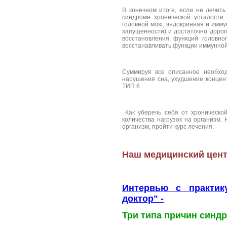
В конечном итоге, если не лечит
синдроме хронической усталости 
головной мозг, эндокринная и имм
запущенности) и достаточно дорог
восстановления функций головно
восстанавливать функции иммунной 
Суммируя все описанное необход
нарушения сна, ухудшение конце
ТИП 6
Как уберечь себя от хронической
количества нагрузок на организм.
организм, пройти курс лечения.
Наш медицинский центр
Интервью с практик
доктор" -
Три типа причин синд