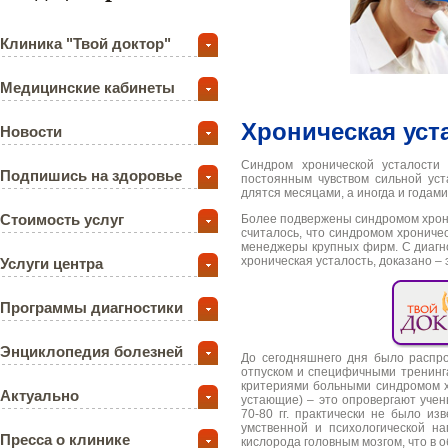
Клиника "Твой доктор"
Медицинские кабинеты
Хроническая уст
Новости
Синдром хронической усталости
Подпишись на здоровье
постоянным чувством сильной уст
длятся месяцами, а иногда и годами
Стоимость услуг
Более подвержены синдромом хронич
считалось, что синдромом хрониче
менеджеры крупных фирм. С диагно
хроническая усталость, доказано – 
Услуги центра
Программы диагностики
Энциклопедия болезней
До сегодняшнего дня было распр
отпуском и специфичными тренинга
критериями больными синдромом х
Актуально
устающие) – это опровергают учен
70-80 гг. практически не было и
умственной и психологической на
Пресса о клинике
кислорода головным мозгом, что в 