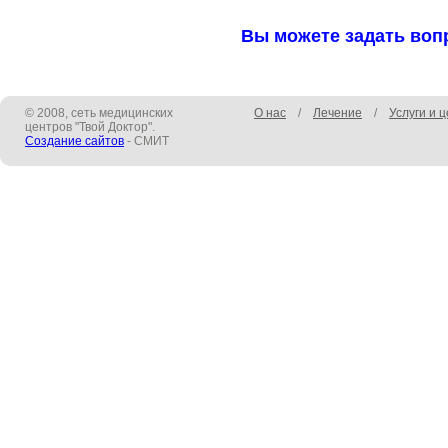
Вы можете задать вопр
© 2008, сеть медицинских
О нас
/
Лечение
/
Услуги и 
центров "Твой Доктор".
Создание сайтов
- СМИТ