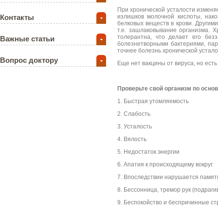
При хронической усталости изменя
Контакты
излишков молочной кислоты, нако
белковых веществ в крови. Другими
т.е. зашлаковывание организма. 
толерантна, что делает его без
Важные статьи
болезнетворными бактериями, пар
точнее болезнь хронической устало
Вопрос доктору
Еще нет вакцины от вируса, но есть
Проверьте свой организм по осно
1. Быстрая утомляемость
2. Слабость
3. Усталость
4. Вялость
5. Недостаток энергии
6. Апатия к происходящему вокруг.
7. Впоследствии нарушается памят
8. Бессонница, тремор рук (подраги
9. Беспокойство и беспричинные ст