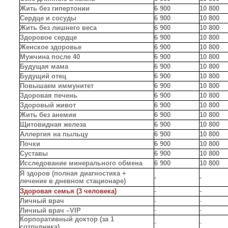
Жить без гипертонии
6 900
10 800
Сердце и сосуды
6 900
10 800
Жить без лишнего веса
6 900
10 800
Здоровое сердце
6 900
10 800
Женское здоровье
6 900
10 800
Мужчина после 40
6 900
10 800
Будущая мама
6 900
10 800
Будущий отец
6 900
10 800
Повышаем иммунитет
6 900
10 800
Здоровая печень
6 900
10 800
Здоровый живот
6 900
10 800
Жить без анемии
6 900
10 800
Щитовидная железа
6 900
10 800
Аллергия на пыльцу
6 900
10 800
Почки
6 900
10 800
Суставы
6 900
10 800
Исследование минерального обмена
6 900
10 800
Я здоров (полная диагностика +
-
-
лечение в дневном стационаре)
Здоровая семья (3 человека)
-
-
Личный врач
-
-
-
-
Личный врач –VIP
Корпоративный доктор (за 1
-
-
сотрудника)