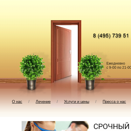
Ежедневно
c 9-00 по 21-0
О нас
/
Лечение
/
Услуги и цены
/
Пресса о нас