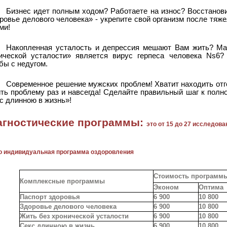
Бизнес идет полным ходом? Работаете на износ? Восстанови
ровье делового человека» - укрепите свой организм после тяже
ми!
Накопленная усталость и депрессия мешают Вам жить? Мал
ической усталости» является вирус герпеса человека Ns6
бы с недугом.
Современное решение мужских проблем! Хватит находить от
ть проблему раз и навсегда! Сделайте правильный шаг к полн
с длинною в жизнь»!
агностические программы:
это от 15 до 27 исследова
о индивидуальная программа оздоровления
Стоимость программы 
Комплексные программы
Эконом
Оптима
Паспорт здоровья
6 900
10 800
Здоровье делового человека
6 900
10 800
Жить без хронической усталости
6 900
10 800
Секс длинною в жизнь
6 900
10 800