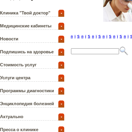
Клиника "Твой доктор"
Медицинские кабинеты
п
ї
Ѕ
п
ї
Ѕ
п
ї
Ѕ
п
ї
Ѕ
п
ї
Ѕ
п
ї
Новости
Подпишись на здоровье
Стоимость услуг
Услуги центра
Программы диагностики
Энциклопедия болезней
Актуально
Пресса о клинике