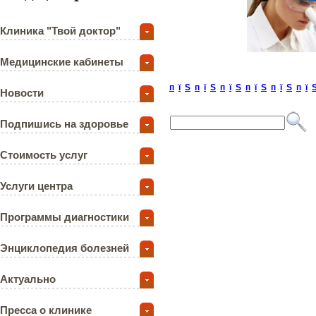
Клиника "Твой доктор"
Медицинские кабинеты
п
ї
Ѕ
п
ї
Ѕ
п
ї
Ѕ
п
ї
Ѕ
п
ї
Ѕ
п
ї
Новости
Подпишись на здоровье
Стоимость услуг
Услуги центра
Программы диагностики
Энциклопедия болезней
Актуально
Пресса о клинике