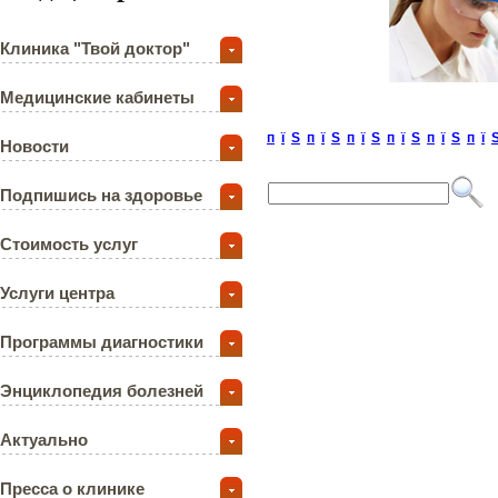
Клиника "Твой доктор"
Медицинские кабинеты
п
ї
Ѕ
п
ї
Ѕ
п
ї
Ѕ
п
ї
Ѕ
п
ї
Ѕ
п
ї
Новости
Подпишись на здоровье
Стоимость услуг
Услуги центра
Программы диагностики
Энциклопедия болезней
Актуально
Пресса о клинике